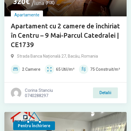
320
€
luna
(FIX)
Apartamente
Apartament cu 2 camere de închiriat
în Centru – 9 Mai-Parcul Catedralei |
CE1739
Strada Banca Națională 27, Bacău, Romania
2
Camere
65
Util/m²
75
Construit/m²
Corina Stanciu
Detalii
0740288297
Pentru Închiriere