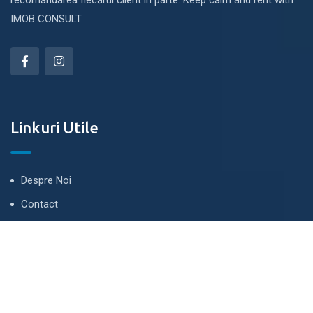
recomandarea fiecărui client în parte. Keep calm and rent with
IMOB CONSULT
Linkuri Utile
Despre Noi
Contact
Te ținem la curent