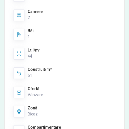
Camere
2
Băi
1
Util/m²
44
Construit/m²
51
Ofertă
Vânzare
Zonă
Bicaz
Compartimentare