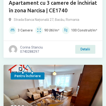
Apartament cu 3 camere de închiriat
în zona Narcisa | CE1740
Strada Banca Națională 27, Bacău, Romania
3
Camere
90
Util/m²
100
Construit/m²
Corina Stanciu
Detalii
0740288297
Pentru Închiriere