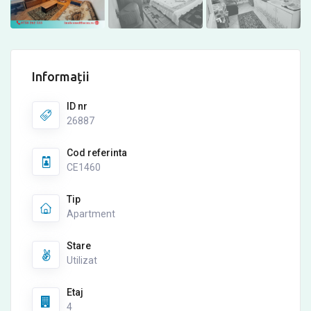
Informații
ID nr
26887
Cod referinta
CE1460
Tip
Apartment
Stare
Utilizat
Etaj
4