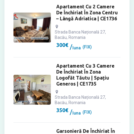
Apartament Cu 2 Camere
De Închiriat În Zona Centru
– Lângă Adriatica | CE1736
Strada Banca Națională 27,
Bacău, Romania
300
€
(FIX)
luna
Apartament Cu 3 Camere
De Închiriat În Zona
Logofăt Tăutu | Spațiu
Generos | CE1735
Strada Banca Națională 27,
Bacău, Romania
350
€
(FIX)
luna
Garsonieră De Închiriat În