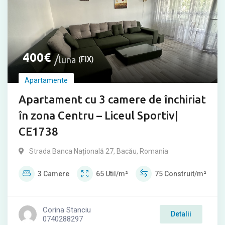
400
€
luna
(FIX)
Apartamente
Apartament cu 3 camere de închiriat
în zona Centru – Liceul Sportiv|
CE1738
Strada Banca Națională 27, Bacău, Romania
3
Camere
65
Util/m²
75
Construit/m²
Corina Stanciu
Detalii
0740288297