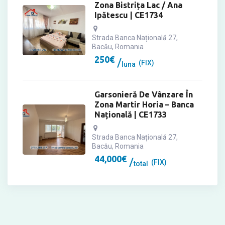
Zona Bistrița Lac / Ana
Ipătescu | CE1734
Strada Banca Națională 27,
Bacău, Romania
250
€
(FIX)
luna
Garsonieră De Vânzare În
Zona Martir Horia – Banca
Națională | CE1733
Strada Banca Națională 27,
Bacău, Romania
44,000
€
(FIX)
total