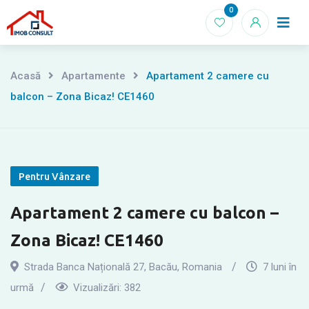
Treci
0
Acasă
la
conținut
Acasă
Apartamente
Apartament 2 camere cu
balcon – Zona Bicaz! CE1460
Pentru Vânzare
Apartament 2 camere cu balcon –
Zona Bicaz! CE1460
Strada Banca Națională 27, Bacău, Romania
7 luni în
urmă
Vizualizări:
382