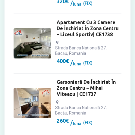
320
€
(FIX)
luna
Apartament Cu 3 Camere
De Închiriat În Zona Centru
– Liceul Sportiv| CE1738
Strada Banca Națională 27,
Bacău, Romania
400
€
(FIX)
luna
Garsonieră De Închiriat În
Zona Centru – Mihai
Viteazu | CE1737
Strada Banca Națională 27,
Bacău, Romania
260
€
(FIX)
luna