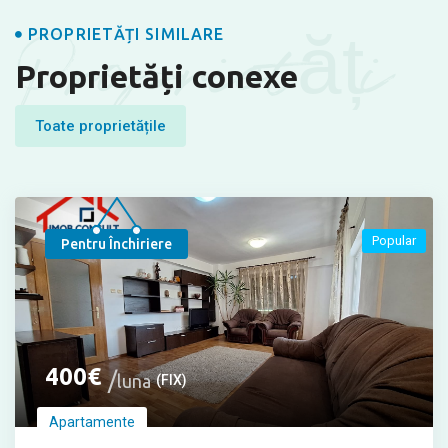
Proprietăți
PROPRIETĂȚI SIMILARE
Proprietăți conexe
Toate proprietățile
Popular
Pentru Închiriere
400
€
luna
(FIX)
Apartamente