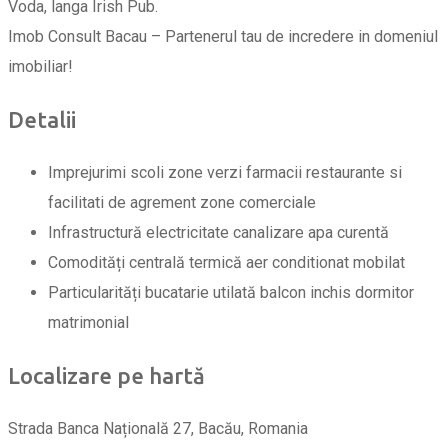
Voda, langa Irish Pub.
Imob Consult Bacau – Partenerul tau de incredere in domeniul
imobiliar!
Detalii
Imprejurimi
scoli
zone verzi
farmacii
restaurante si
facilitati de agrement
zone comerciale
Infrastructură
electricitate
canalizare
apa curentă
Comodități
centrală termică
aer conditionat
mobilat
Particularități
bucatarie utilată
balcon inchis
dormitor
matrimonial
Localizare pe hartă
Strada Banca Națională 27, Bacău, Romania