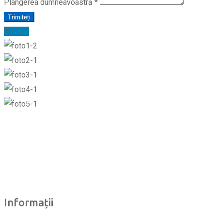
Plângerea dumneavoastră
*
Trimiteți
Epuizat
Informații