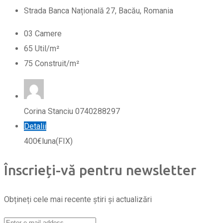
Strada Banca Națională 27, Bacău, Romania
0
3
Camere
65
Util/m²
75
Construit/m²
Corina Stanciu 0740288297
Detalii
400
€
luna
(FIX)
Înscrieți-vă pentru newsletter
Obțineți cele mai recente știri și actualizări