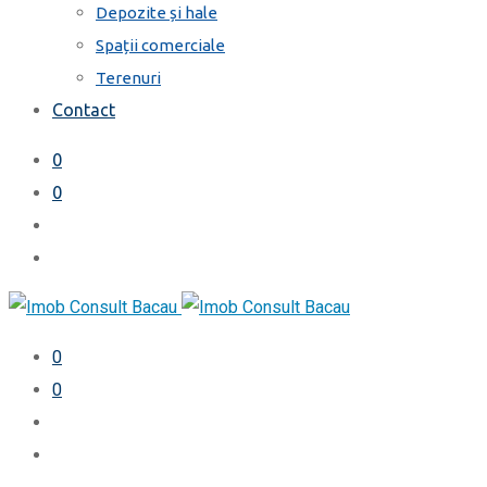
Depozite și hale
Spații comerciale
Terenuri
Contact
0
0
0
0