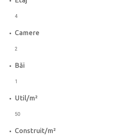
4
Camere
2
Băi
1
Util/m²
50
Construit/m²