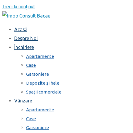
Treci la conținut
Acasă
Despre Noi
Închiriere
Apartamente
Case
Garsoniere
Depozite și hale
Spații comerciale
Vânzare
Apartamente
Case
Garsoniere