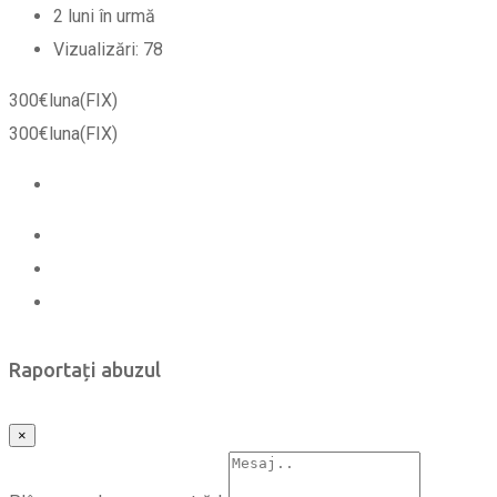
2 luni în urmă
Vizualizări:
78
300
€
luna
(FIX)
300
€
luna
(FIX)
Raportați abuzul
×