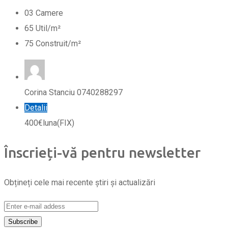
0
3
Camere
65
Util/m²
75
Construit/m²
Corina Stanciu 0740288297
Detalii
400
€
luna
(FIX)
Înscrieți-vă pentru newsletter
Obțineți cele mai recente știri și actualizări