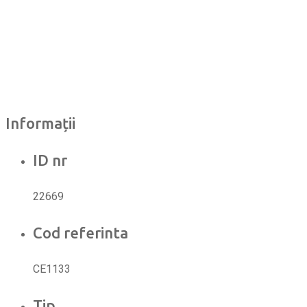
Informații
ID nr
22669
Cod referinta
CE1133
Tip