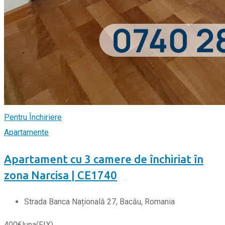
Pentru Închiriere
Apartamente
Apartament cu 3 camere de închiriat în
zona Narcisa | CE1740
Strada Banca Națională 27, Bacău, Romania
400
€
luna
(FIX)