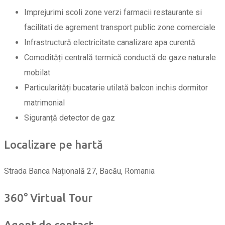
Imprejurimi
scoli
zone verzi
farmacii
restaurante si
facilitati de agrement
transport public
zone comerciale
Infrastructură
electricitate
canalizare
apa curentă
Comodități
centrală termică
conductă de gaze naturale
mobilat
Particularități
bucatarie utilată
balcon inchis
dormitor
matrimonial
Siguranță
detector de gaz
Localizare pe hartă
Strada Banca Națională 27, Bacău, Romania
360° Virtual Tour
Agent de contact