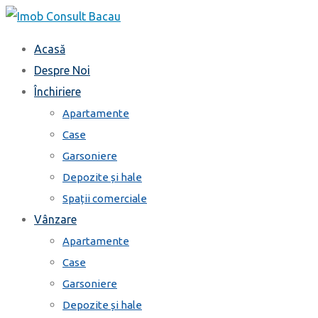
Treci
la
Acasă
conținut
Despre Noi
Închiriere
Apartamente
Case
Garsoniere
Depozite și hale
Spații comerciale
Vânzare
Apartamente
Case
Garsoniere
Depozite și hale