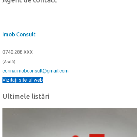
Imob Consult
0740.288.XXX
(Arată)
corina.imobconsult@gmail.com
Vizitați site-ul web
Ultimele listări