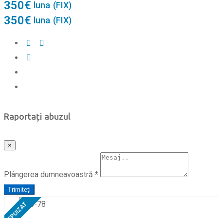
350
€
luna
(FIX)
350
€
luna
(FIX)
Raportați abuzul
×
Plângerea dumneavoastră
*
Trimiteți
EPUIZAT