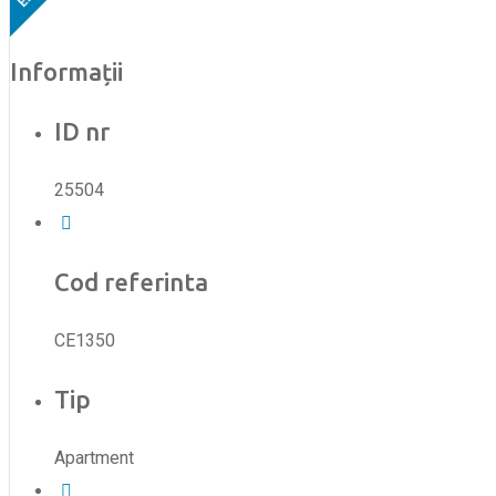
Informații
ID nr
25504
Cod referinta
CE1350
Tip
Apartment