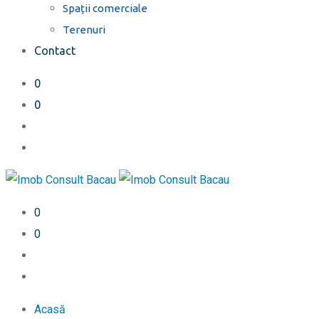
Spații comerciale
Terenuri
Contact
0
0
0
0
Acasă