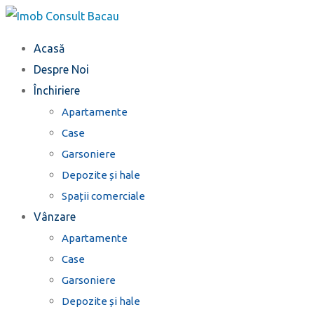
Treci
la
Acasă
conținut
Despre Noi
Închiriere
Apartamente
Case
Garsoniere
Depozite și hale
Spații comerciale
Vânzare
Apartamente
Case
Garsoniere
Depozite și hale