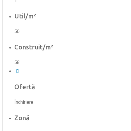
1
Util/m²
50
Construit/m²
58
Ofertă
Închiriere
Zonă