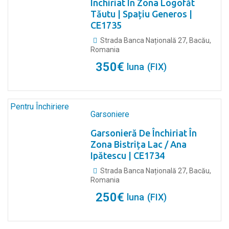
Închiriat În Zona Logofăt
Tăutu | Spațiu Generos |
CE1735
Strada Banca Națională 27, Bacău,
Romania
350
€
luna
(FIX)
Pentru Închiriere
Garsoniere
Garsonieră De Închiriat În
Zona Bistrița Lac / Ana
Ipătescu | CE1734
Strada Banca Națională 27, Bacău,
Romania
250
€
luna
(FIX)