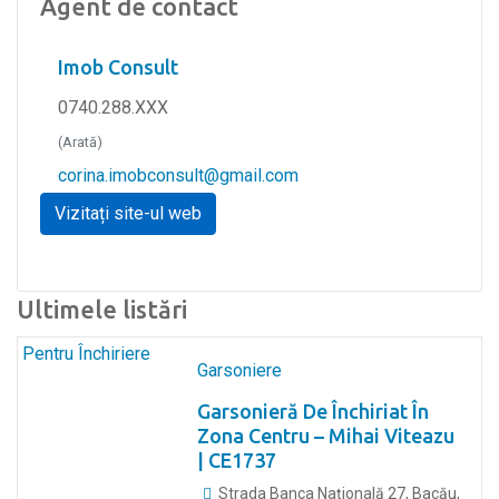
Agent de contact
Imob Consult
0740.288.XXX
(Arată)
corina.imobconsult@gmail.com
Vizitați site-ul web
Ultimele listări
Pentru Închiriere
Garsoniere
Garsonieră De Închiriat În
Zona Centru – Mihai Viteazu
| CE1737
Strada Banca Națională 27, Bacău,