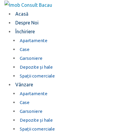
Treci
la
Acasă
conținut
Despre Noi
Închiriere
Apartamente
Case
Garsoniere
Depozite și hale
Spații comerciale
Vânzare
Apartamente
Case
Garsoniere
Depozite și hale
Spații comerciale