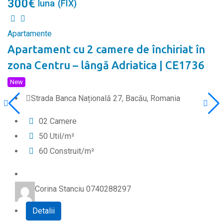
300
€
luna
(FIX)
Apartamente
Apartament cu 2 camere de închiriat în
zona Centru – lângă Adriatica | CE1736
New
Strada Banca Națională 27, Bacău, Romania
0
2
Camere
50
Util/m²
60
Construit/m²
Corina Stanciu 0740288297
Detalii