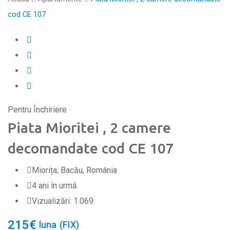
cod CE 107
Pentru Închiriere
Piata Mioritei , 2 camere
decomandate cod CE 107
Miorița, Bacău, România
4 ani în urmă
Vizualizări:
1.069
215
€
luna
(FIX)