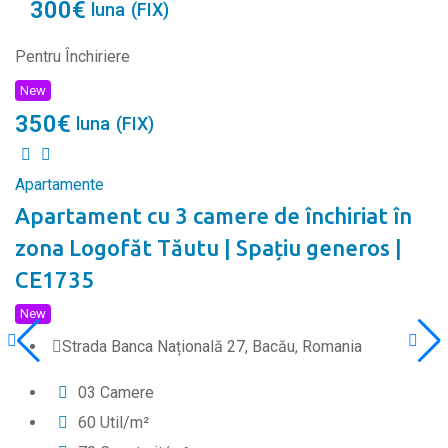
300
€
luna
(FIX)
Pentru Închiriere
New
350
€
luna
(FIX)
Apartamente
Apartament cu 3 camere de închiriat în
zona Logofăt Tăutu | Spațiu generos |
CE1735
New
Strada Banca Națională 27, Bacău, Romania
0
3
Camere
60
Util/m²