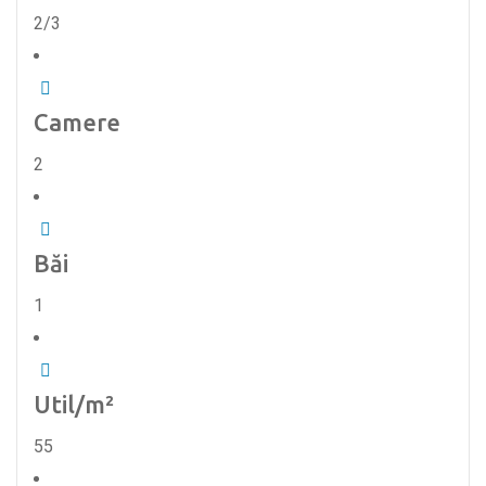
2/3
Camere
2
Băi
1
Util/m²
55