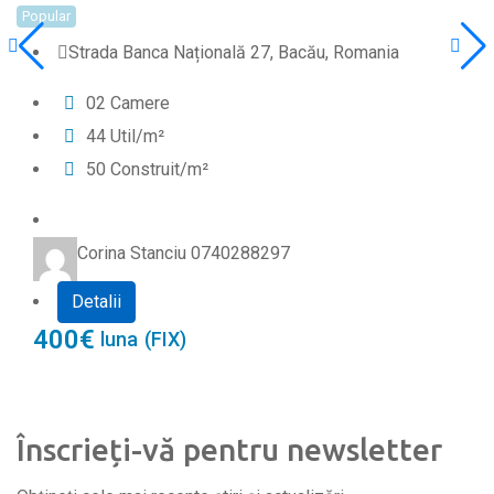
Popular
Strada Banca Națională 27, Bacău, Romania
0
2
Camere
44
Util/m²
50
Construit/m²
Corina Stanciu 0740288297
Detalii
400
€
luna
(FIX)
Înscrieți-vă pentru newsletter