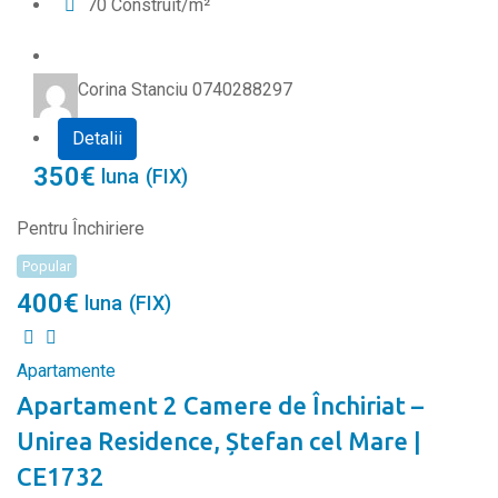
70
Construit/m²
Corina Stanciu 0740288297
Detalii
350
€
luna
(FIX)
Pentru Închiriere
Popular
400
€
luna
(FIX)
Apartamente
Apartament 2 Camere de Închiriat –
Unirea Residence, Ștefan cel Mare |
CE1732