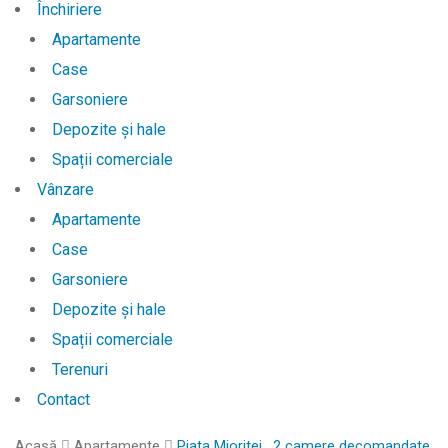
Închiriere
Apartamente
Case
Garsoniere
Depozite și hale
Spații comerciale
Vânzare
Apartamente
Case
Garsoniere
Depozite și hale
Spații comerciale
Terenuri
Contact
Acasă
Apartamente
Piata Mioritei , 2 camere decomandate