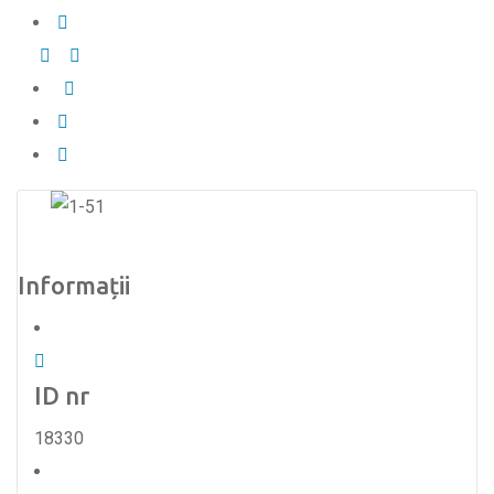
Informații
ID nr
18330