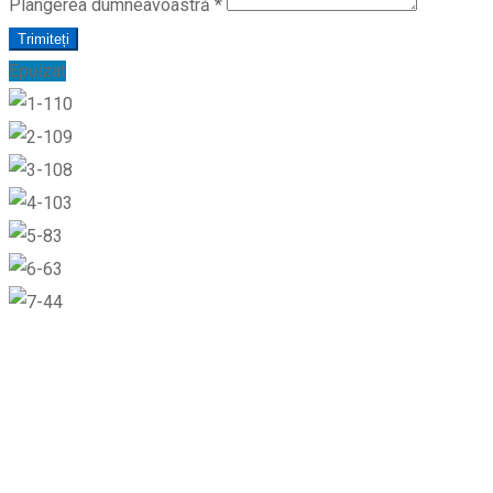
Plângerea dumneavoastră
*
Trimiteți
Epuizat