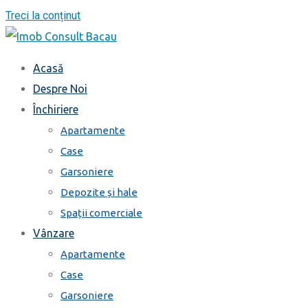
Treci la conținut
Acasă
Despre Noi
Închiriere
Apartamente
Case
Garsoniere
Depozite și hale
Spații comerciale
Vânzare
Apartamente
Case
Garsoniere