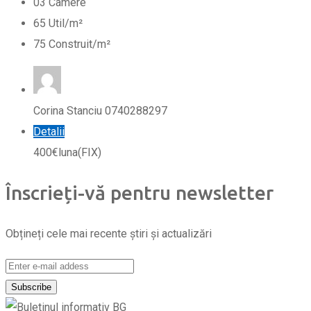
0
3
Camere
65
Util/m²
75
Construit/m²
Corina Stanciu 0740288297
Detalii
400
€
luna
(FIX)
Înscrieți-vă pentru newsletter
Obțineți cele mai recente știri și actualizări