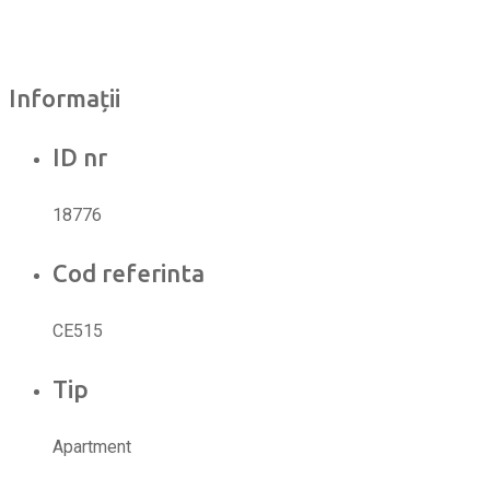
Informații
ID nr
18776
Cod referinta
CE515
Tip
Apartment