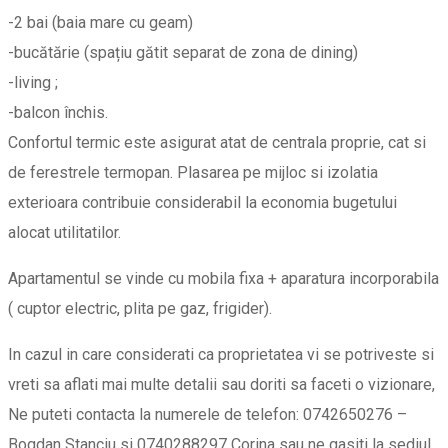
-2 bai (baia mare cu geam)
-bucătărie (spațiu gătit separat de zona de dining)
-living ;
-balcon închis.
Confortul termic este asigurat atat de centrala proprie, cat si
de ferestrele termopan. Plasarea pe mijloc si izolatia
exterioara contribuie considerabil la economia bugetului
alocat utilitatilor.
Apartamentul se vinde cu mobila fixa + aparatura incorporabila
( cuptor electric, plita pe gaz, frigider).
In cazul in care considerati ca proprietatea vi se potriveste si
vreti sa aflati mai multe detalii sau doriti sa faceti o vizionare,
Ne puteti contacta la numerele de telefon: 0742650276 –
Bogdan Stanciu si 0740288297 Corina sau ne gasiti la sediul