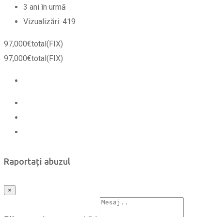
3 ani în urmă
Vizualizări:
419
97,000
€
total
(FIX)
97,000
€
total
(FIX)
Raportați abuzul
×