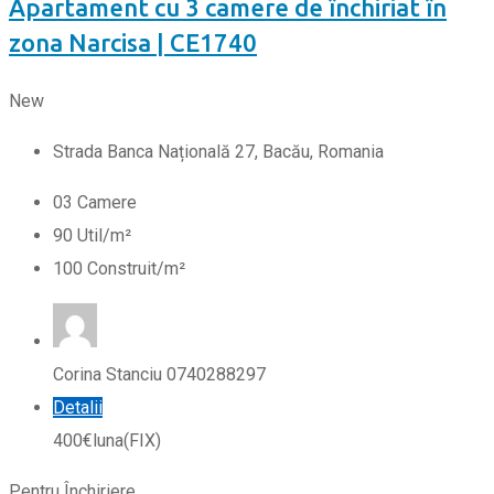
Apartament cu 3 camere de închiriat în
zona Narcisa | CE1740
New
Strada Banca Națională 27, Bacău, Romania
0
3
Camere
90
Util/m²
100
Construit/m²
Corina Stanciu 0740288297
Detalii
400
€
luna
(FIX)
Pentru Închiriere