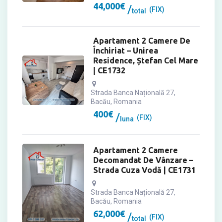
44,000
€
(FIX)
total
Apartament 2 Camere De
Închiriat – Unirea
Residence, Ștefan Cel Mare
| CE1732
Strada Banca Națională 27,
Bacău, Romania
400
€
(FIX)
luna
Apartament 2 Camere
Decomandat De Vânzare –
Strada Cuza Vodă | CE1731
Strada Banca Națională 27,
Bacău, Romania
62,000
€
(FIX)
total