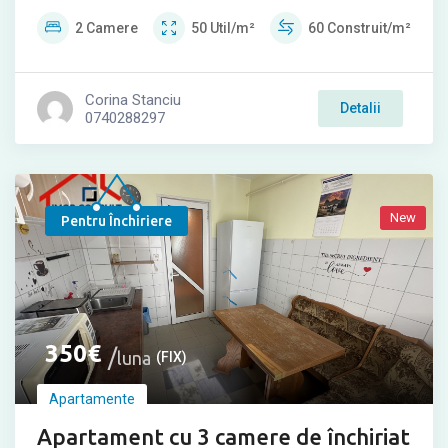
2
Camere
50
Util/m²
60
Construit/m²
Corina Stanciu
Detalii
0740288297
New
Pentru Închiriere
350
€
luna
(FIX)
Apartamente
Apartament cu 3 camere de închiriat