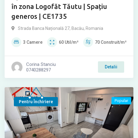
în zona Logofăt Tăutu | Spațiu
generos | CE1735
Strada Banca Națională 27, Bacău, Romania
3
Camere
60
Util/m²
70
Construit/m²
Corina Stanciu
Detalii
0740288297
Popular
Pentru Închiriere