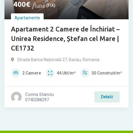
400
€
luna
(FIX)
Apartamente
Apartament 2 Camere de Închiriat –
Unirea Residence, Ștefan cel Mare |
CE1732
Strada Banca Națională 27, Bacău, Romania
2
Camere
44
Util/m²
50
Construit/m²
Corina Stanciu
Detalii
0740288297