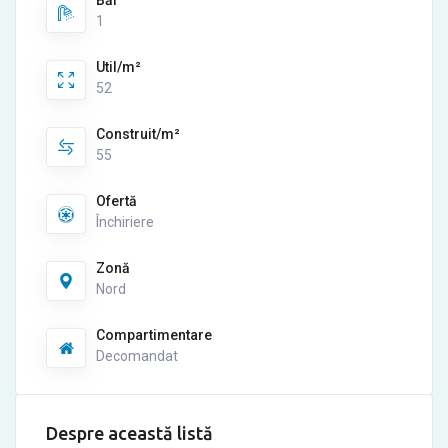
Băi
1
Util/m²
52
Construit/m²
55
Ofertă
Închiriere
Zonă
Nord
Compartimentare
Decomandat
Despre această listă