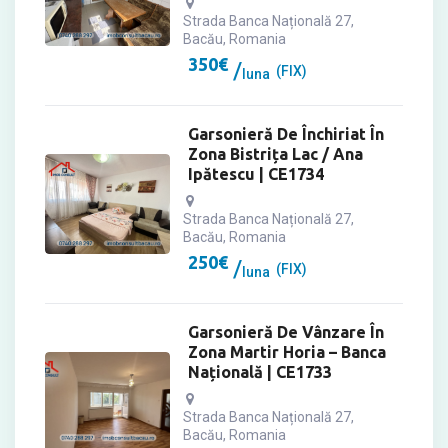
Strada Banca Națională 27,
Bacău, Romania
350
€
(FIX)
luna
Garsonieră De Închiriat În
Zona Bistrița Lac / Ana
Ipătescu | CE1734
Strada Banca Națională 27,
Bacău, Romania
250
€
(FIX)
luna
Garsonieră De Vânzare În
Zona Martir Horia – Banca
Națională | CE1733
Strada Banca Națională 27,
Bacău, Romania