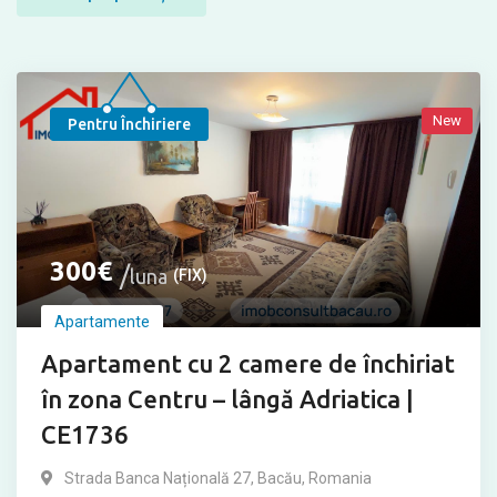
New
Pentru Închiriere
300
€
luna
(FIX)
Apartamente
Apartament cu 2 camere de închiriat
în zona Centru – lângă Adriatica |
CE1736
Strada Banca Națională 27, Bacău, Romania