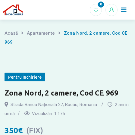
Treci
0
Acasă
la
conținut
Acasă
Apartamente
Zona Nord, 2 camere, Cod CE
969
Pentru Închiriere
Zona Nord, 2 camere, Cod CE 969
Strada Banca Națională 27, Bacău, Romania
2 ani în
urmă
Vizualizări:
1.175
350
€
(FIX)