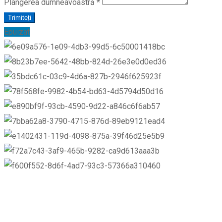
Plângerea dumneavoastră
*
Trimiteți
Epuizat