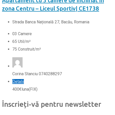
Apartament cu 3 camere de închiriat în
zona Centru – Liceul Sportiv| CE1738
Strada Banca Națională 27, Bacău, Romania
0
3
Camere
65
Util/m²
75
Construit/m²
Corina Stanciu 0740288297
Detalii
400
€
luna
(FIX)
Înscrieți-vă pentru newsletter