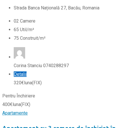
Strada Banca Națională 27, Bacău, Romania
0
2
Camere
65
Util/m²
75
Construit/m²
Corina Stanciu 0740288297
Detalii
320
€
luna
(FIX)
Pentru Închiriere
400
€
luna
(FIX)
Apartamente