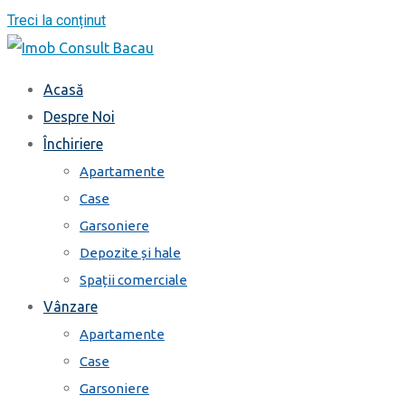
Treci la conținut
Acasă
Despre Noi
Închiriere
Apartamente
Case
Garsoniere
Depozite și hale
Spații comerciale
Vânzare
Apartamente
Case
Garsoniere