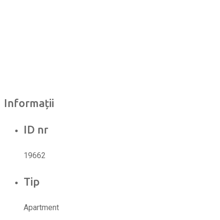
Informații
ID nr
19662
Tip
Apartment