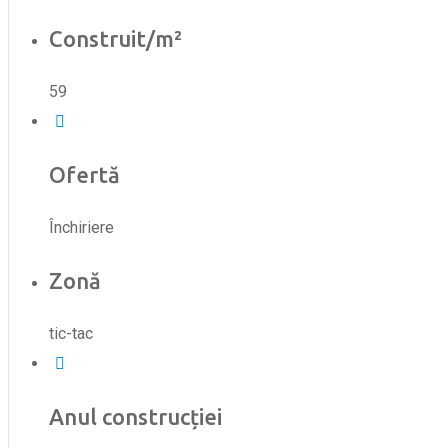
Construit/m²
59
Ofertă
Închiriere
Zonă
tic-tac
Anul construcției