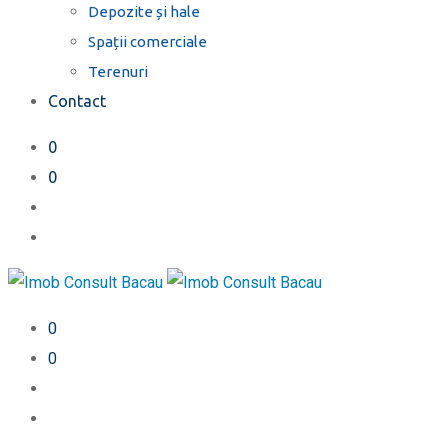
Depozite și hale
Spații comerciale
Terenuri
Contact
0
0
0
0