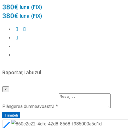
380
€
luna
(FIX)
380
€
luna
(FIX)
Raportați abuzul
×
Plângerea dumneavoastră
*
Trimiteți