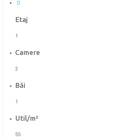
Etaj
1
Camere
2
Băi
1
Util/m²
55