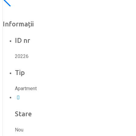
Informații
ID nr
20226
Tip
Apartment
Stare
Nou